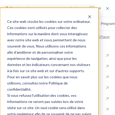
Rechercher sur le site
Rechercher sur le site
Recherch
Ce site web stocke les cookies sur votre ordinateur.
Tout
Pages
Articles
Métiers
Cas clients
Progra
Cas clients
Ces cookies sont utilisés pour collecter des
informations sur la manière dont vous interagissez
RECHERCHES RÉCENTES
Effacer
avec notre site web et nous permettent de nous
Filtrer par catégorie
souvenir de vous. Nous utilisons ces informations
ACCÈS RAPIDES
Tout (12)
afin d'améliorer et de personnaliser votre
Conseil en Knowledge Management
expérience de navigation, ainsi que pour les
données et les indicateurs concernant nos visiteurs
Formation
à la fois sur ce site web et sur d'autres supports.
Communication
Pour en savoir plus sur les cookies que nous
utilisons, consultez notre Politique de
Documentation
confidentialité.
Si vous refusez l'utilisation des cookies, vos
Ingénierie Support
informations ne seront pas suivies lors de votre
visite sur ce site. Un seul cookie sera utilisé dans
Industrie
votre navigateur afin de se souvenir de ne pas suivre