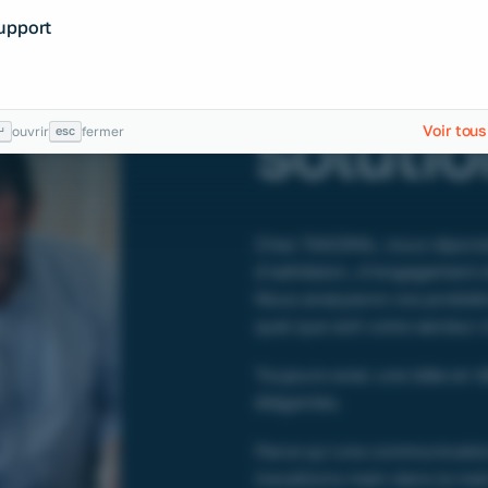
Des déf
Support
devien
soluti
Voir tous
↵
esc
ouvrir
fermer
Chez TAKOMA, nous répondo
d’adhésion, d’engagement et 
Nous analysons vos problém
quel que soit votre secteur d
Toujours avec une idée en tê
élégantes.
Parce qu’une communication 
travaillons main dans la ma