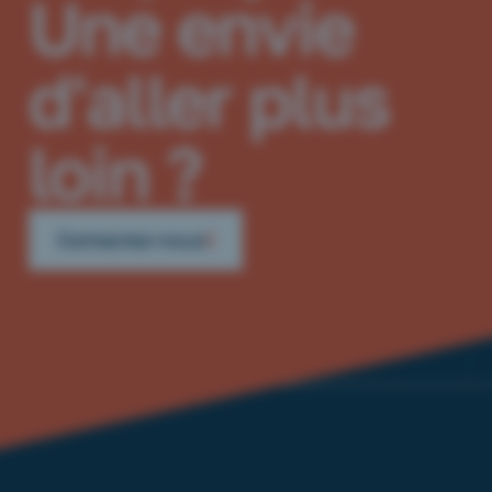
Une envie
d'aller plus
loin ?
Contactez-nous