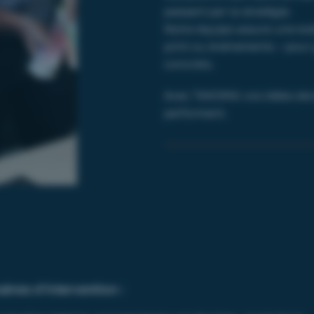
passant par la stratégie.
Notre équipe assure une exé
print ou événements – pour 
concrets.
Avec TAKOMA vos idées devi
performent.
ines d’intervention :