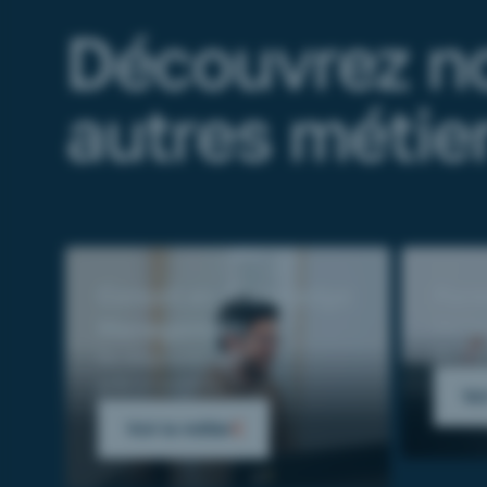
Découvrez n
autres métie
Conseil en Knowledge
Form
Management
De l’a
au dé
Du diagnostic aux
préconisations.
Voi
Voir le métier