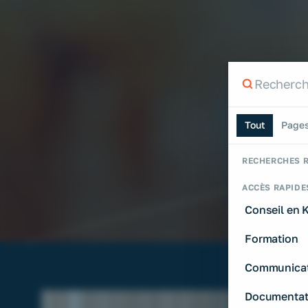
Recherche
Rechercher su
Tout
Page
RECHERCHES 
ACCÈS RAPIDE
Conseil en
Formation
Communicat
Documentat