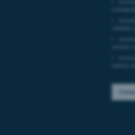
Commun
changemen
Commun
visibilité
Commun
soutenir 
Commun
talents, f
Exempl