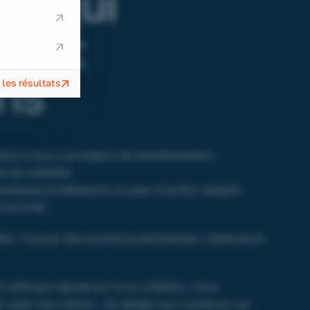
is qui
nent
ons
 les résultats
ns à tous vos enjeux de transformation,
de visibilité.
atiques et bâtissons un plan d’action adapté,
’activité.
te : trouver des solutions pertinentes, créatives et
efficace repose sur la co-création, nous
in avec nos clients – du design aux contenus, en