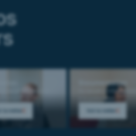
os
rs
ation
Documentation
nalyse de vos besoins
Du recueil d’information
ploiement.
à la publication.
r le métier
Voir le métier