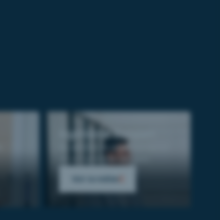
Ingénierie Support
s
Au service de la performance
de vos activités support.
Voir le métier