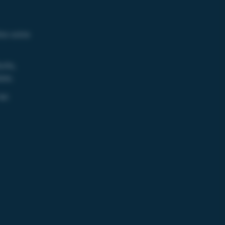
re votre
its,
les.
les