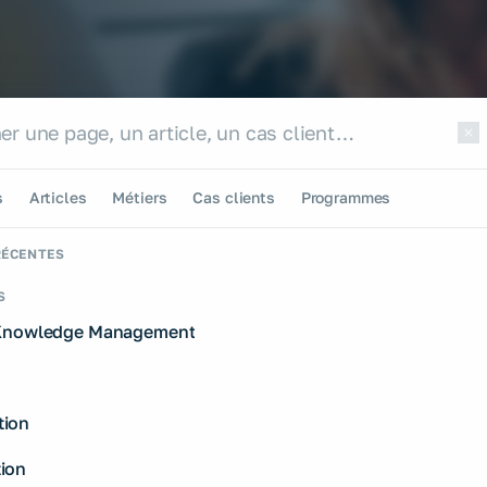
r sur le site
r le site
s
Articles
Métiers
Cas clients
Programmes
RÉCENTES
S
 Knowledge Management
ion
ion