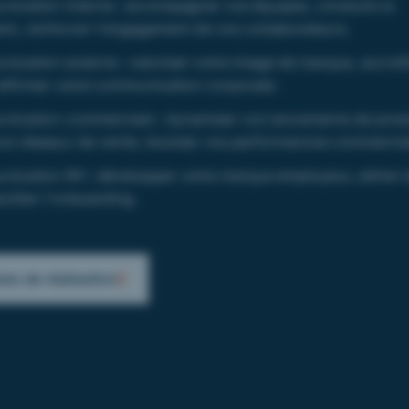
ication interne :
accompagner vos équipes, conduire le
t, renforcer l’engagement de vos collaborateurs.
ication externe :
valoriser votre image de marque, accroît
, affirmer votre communication corporate.
ication commerciale :
dynamiser vos lancements de produ
vos réseaux de vente, booster vos performances commercia
ication RH :
développer votre marque employeur, attirer 
aciliter l’onboarding.
es de réalisation