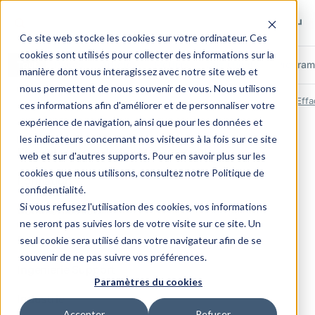
Rechercher sur le site
Rechercher sur le site
Rec
Ce site web stocke les cookies sur votre ordinateur. Ces
cookies sont utilisés pour collecter des informations sur la
Tout
Pages
Articles
Métiers
Cas clients
Progra
manière dont vous interagissez avec notre site web et
Déclaration d’accessibilité :
nous permettent de nous souvenir de vous. Nous utilisons
RECHERCHES RÉCENTES
Effa
partiellement conforme au RGAA
ces informations afin d'améliorer et de personnaliser votre
4.1.2
expérience de navigation, ainsi que pour les données et
ACCÈS RAPIDES
les indicateurs concernant nos visiteurs à la fois sur ce site
Conseil en Knowledge Management
web et sur d'autres supports. Pour en savoir plus sur les
TAKOMA s’engage à rendre son site internet
cookies que nous utilisons, consultez notre Politique de
Formation
accessible conformément à l’article 47 de la loi n°
confidentialité.
2005-102 du 11 février 2005.
Si vous refusez l'utilisation des cookies, vos informations
Communication
ne seront pas suivies lors de votre visite sur ce site. Un
La présente déclaration d’accessibilité s’applique au
Documentation
seul cookie sera utilisé dans votre navigateur afin de se
site internet
https://www.takoma.fr/
et a été établie
souvenir de ne pas suivre vos préférences.
le 11/05/2026 suite à un audit du site internet par
Ingénierie Support
Paramètres du cookies
Accessi+ SAS (
https://accessiplus.com ↗
).
Industrie
L’audit réalisé a eu pour objectif de contrôler la
Accepter
Refuser