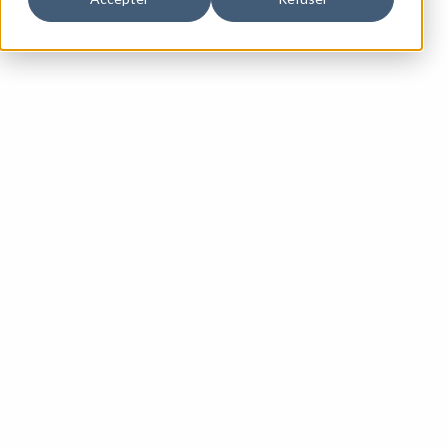
conformité de ce site internet avec les règles
d’accessibilité numérique fixées par le RGAA dans sa
version 4.1.2.
Documents disponibles à la consultation :
Schéma pluriannuel
et plan d’actions annuel ↗
État de conformité
Les résultats de l’audit permettent de qualifier le site
internet
https://www.takoma.fr/
de Partiellement
conforme.
Résultats de tests