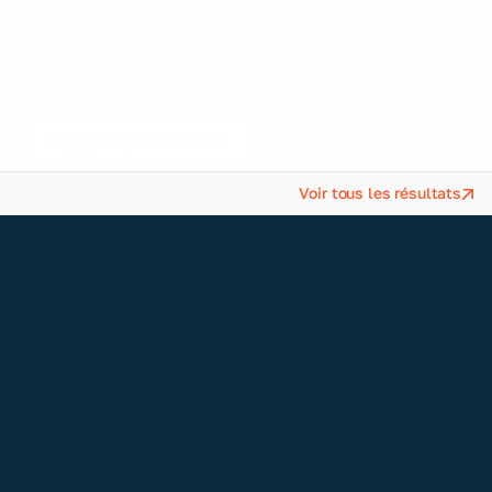
connaissance
Nous sommes les spécialistes du recueil, de la
transformation et de la transmission des
connaissances.
Découvrez TAKOMA
Voir tous les résultats
NOS CLIENTS
Ils nous font
déjà confiance