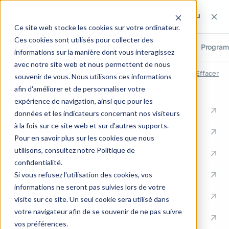
Rechercher sur le site
Rechercher sur le site
Recherch
Ce site web stocke les cookies sur votre ordinateur.
Ces cookies sont utilisés pour collecter des
Tout
Pages
Articles
Métiers
Cas clients
Progra
informations sur la manière dont vous interagissez
avec notre site web et nous permettent de nous
RECHERCHES RÉCENTES
Effacer
souvenir de vous. Nous utilisons ces informations
afin d'améliorer et de personnaliser votre
ACCÈS RAPIDES
expérience de navigation, ainsi que pour les
Conseil en Knowledge Management
données et les indicateurs concernant nos visiteurs
à la fois sur ce site web et sur d'autres supports.
Formation
Pour en savoir plus sur les cookies que nous
utilisons, consultez notre Politique de
Communication
confidentialité.
Documentation
Si vous refusez l'utilisation des cookies, vos
informations ne seront pas suivies lors de votre
Ingénierie Support
visite sur ce site. Un seul cookie sera utilisé dans
votre navigateur afin de se souvenir de ne pas suivre
Industrie
vos préférences.