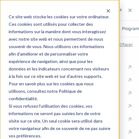
Rechercher sur le site
Rechercher sur le site
Recherch
Ce site web stocke les cookies sur votre ordinateur.
Ces cookies sont utilisés pour collecter des
Tout
Pages
Articles
Métiers
Cas clients
Progra
informations sur la manière dont vous interagissez
avec notre site web et nous permettent de nous
RECHERCHES RÉCENTES
Effacer
souvenir de vous. Nous utilisons ces informations
afin d'améliorer et de personnaliser votre
ACCÈS RAPIDES
expérience de navigation, ainsi que pour les
Conseil en Knowledge Management
données et les indicateurs concernant nos visiteurs
à la fois sur ce site web et sur d'autres supports.
Formation
Pour en savoir plus sur les cookies que nous
utilisons, consultez notre Politique de
Communication
confidentialité.
Documentation
Si vous refusez l'utilisation des cookies, vos
informations ne seront pas suivies lors de votre
Ingénierie Support
visite sur ce site. Un seul cookie sera utilisé dans
votre navigateur afin de se souvenir de ne pas suivre
Industrie
vos préférences.