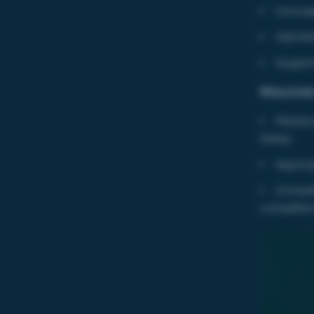
Concep
Identit
Support
Résultat
Meilleu
Sisley
Approp
Complét
compéte