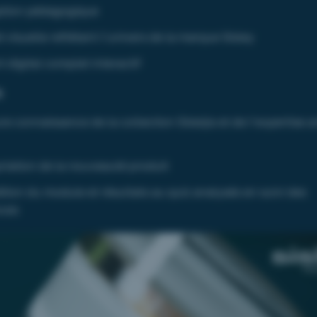
tion pédagogique
é visuelle reflétant l’univers de la marque Sisley
 digital complet interactif
s
re connaissance de la collection Sisleÿa et de l’expertise a
riation de la nouveauté produit
ion du module et résultats au quiz analysés en suivi des
nces