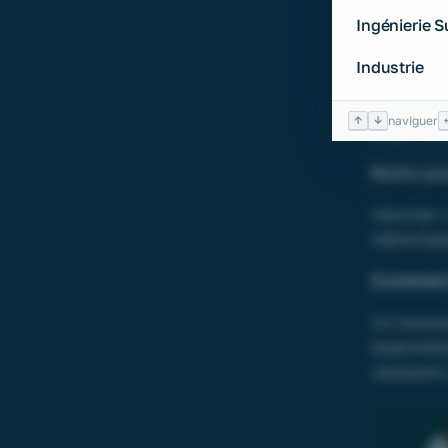
complète 
Ingénierie 
pour le vi
Industrie
Comment f
doivent ê
↑
↓
naviguer
large offr
Notre pr
Valoriser 
mémorisat
Comment
Un module 
essentiell
validatio