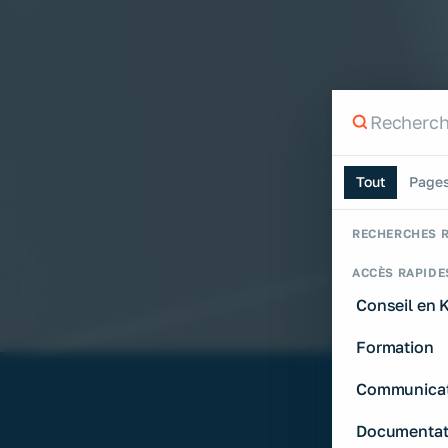
Recherche
Rechercher su
Tout
Page
RECHERCHES 
ACCÈS RAPIDE
Conseil en
Formation
Communicat
Documentat
La maison