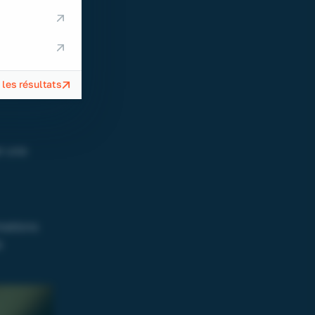
emium
 qui
ec une
 les résultats
er une
rmations
e