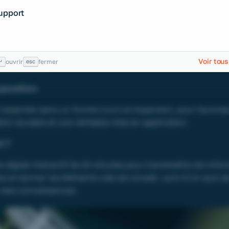
son offre produit avec le lancement d’un nouveau soin pr
Support
sage dans la collection Sisleÿa.
ormer efficacement les conseillers de vente en parfumerie
tre en mesure de recommander de nombreuses marques av
Voir tous
↵
esc
ouvrir
fermer
e de produits ?
oposition
l’essentiel dans un format court et impactant, pour favoris
ion durable et une véritable mise en application.
 ?
digital interactif de 10 minutes pour transmettre les info
es et donner les éléments clés de conseil, suivi d’un quiz d
n des connaissances.