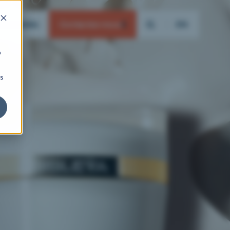
actualités
Contactez-nous
EN
b
ns