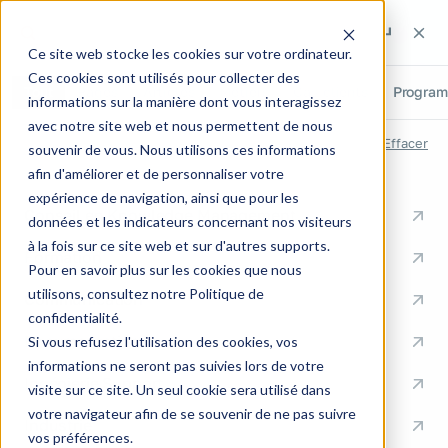
Rechercher sur le site
Rechercher sur le site
Recherch
Ce site web stocke les cookies sur votre ordinateur.
Ces cookies sont utilisés pour collecter des
Tout
Pages
Articles
Métiers
Cas clients
Progra
informations sur la manière dont vous interagissez
avec notre site web et nous permettent de nous
RECHERCHES RÉCENTES
Effacer
souvenir de vous. Nous utilisons ces informations
afin d'améliorer et de personnaliser votre
ACCÈS RAPIDES
expérience de navigation, ainsi que pour les
Conseil en Knowledge Management
données et les indicateurs concernant nos visiteurs
à la fois sur ce site web et sur d'autres supports.
Formation
Pour en savoir plus sur les cookies que nous
utilisons, consultez notre Politique de
Communication
confidentialité.
Documentation
Si vous refusez l'utilisation des cookies, vos
informations ne seront pas suivies lors de votre
Ingénierie Support
visite sur ce site. Un seul cookie sera utilisé dans
votre navigateur afin de se souvenir de ne pas suivre
Industrie
vos préférences.