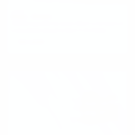
Luxury
Sisley – Sisleÿa
TAKOMA supported the maison SISLEY in the launch of
a new premium skincare product in the Sisleÿa
collection.
See cases