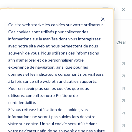
Search the site
Search the site
Search
Ce site web stocke les cookies sur votre ordinateur.
All
Pages
Articles
Expertise
Case studies
Client case studies
Ces cookies sont utilisés pour collecter des
informations sur la manière dont vous interagissez
RECENT SEARCHES
Clear
avec notre site web et nous permettent de nous
Filter by category
souvenir de vous. Nous utilisons ces informations
QUICK LINKS
Luxury (3)
afin d'améliorer et de personnaliser votre
Knowledge Management Consulting
expérience de navigation, ainsi que pour les
données et les indicateurs concernant nos visiteurs
Training
à la fois sur ce site web et sur d'autres supports.
Communication
Pour en savoir plus sur les cookies que nous
utilisons, consultez notre Politique de
Documentation
confidentialité.
Si vous refusez l'utilisation des cookies, vos
Engineering
informations ne seront pas suivies lors de votre
visite sur ce site. Un seul cookie sera utilisé dans
Industry
votre navigateur afin de se souvenir de ne pas suivre