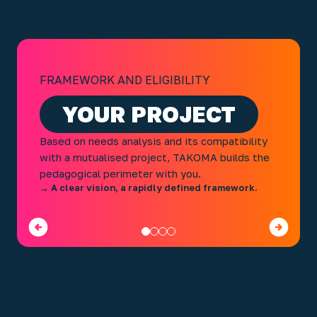
FRAMEWORK AND ELIGIBILITY
YOUR PROJECT
Based on needs analysis and its compatibility
with a mutualised project, TAKOMA builds the
pedagogical perimeter with you.
→ A clear vision, a rapidly defined framework.