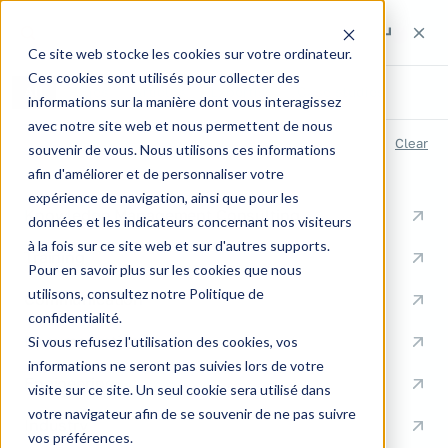
Search the site
Search the site
Search
Ce site web stocke les cookies sur votre ordinateur.
Ces cookies sont utilisés pour collecter des
All
Pages
Articles
Expertise
Case studies
informations sur la manière dont vous interagissez
avec notre site web et nous permettent de nous
RECENT SEARCHES
Clear
souvenir de vous. Nous utilisons ces informations
afin d'améliorer et de personnaliser votre
QUICK LINKS
expérience de navigation, ainsi que pour les
Knowledge Management Consulting
données et les indicateurs concernant nos visiteurs
à la fois sur ce site web et sur d'autres supports.
Training
Pour en savoir plus sur les cookies que nous
utilisons, consultez notre Politique de
Communication
confidentialité.
Documentation
Si vous refusez l'utilisation des cookies, vos
informations ne seront pas suivies lors de votre
Engineering
visite sur ce site. Un seul cookie sera utilisé dans
votre navigateur afin de se souvenir de ne pas suivre
Industry
vos préférences.