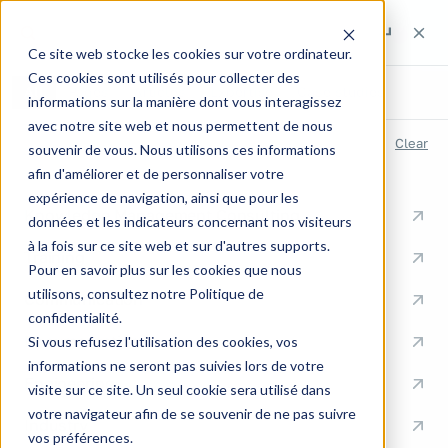
Search the site
Search the site
Search
Ce site web stocke les cookies sur votre ordinateur.
Ces cookies sont utilisés pour collecter des
All
Pages
Articles
Expertise
Case studies
informations sur la manière dont vous interagissez
avec notre site web et nous permettent de nous
RECENT SEARCHES
Clear
souvenir de vous. Nous utilisons ces informations
afin d'améliorer et de personnaliser votre
QUICK LINKS
expérience de navigation, ainsi que pour les
Knowledge Management Consulting
données et les indicateurs concernant nos visiteurs
à la fois sur ce site web et sur d'autres supports.
Training
Pour en savoir plus sur les cookies que nous
utilisons, consultez notre Politique de
Communication
confidentialité.
Documentation
Si vous refusez l'utilisation des cookies, vos
informations ne seront pas suivies lors de votre
Engineering
visite sur ce site. Un seul cookie sera utilisé dans
votre navigateur afin de se souvenir de ne pas suivre
Industry
vos préférences.