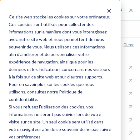
Search the site
Search the site
Search
Ce site web stocke les cookies sur votre ordinateur.
Ces cookies sont utilisés pour collecter des
All
Pages
Articles
Expertise
Case studies
informations sur la manière dont vous interagissez
avec notre site web et nous permettent de nous
RECENT SEARCHES
Clear
souvenir de vous. Nous utilisons ces informations
afin d'améliorer et de personnaliser votre
QUICK LINKS
expérience de navigation, ainsi que pour les
Knowledge Management Consulting
données et les indicateurs concernant nos visiteurs
à la fois sur ce site web et sur d'autres supports.
Training
Pour en savoir plus sur les cookies que nous
utilisons, consultez notre Politique de
Communication
confidentialité.
Documentation
Si vous refusez l'utilisation des cookies, vos
informations ne seront pas suivies lors de votre
Engineering
visite sur ce site. Un seul cookie sera utilisé dans
votre navigateur afin de se souvenir de ne pas suivre
Industry
vos préférences.