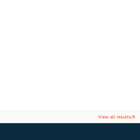
Citroën & DS
Automobiles: after-
sales communication
material
TAKOMA supports Citroën and DS Automobiles in the
creation and deployment of their after-sales
communication material.
View all results