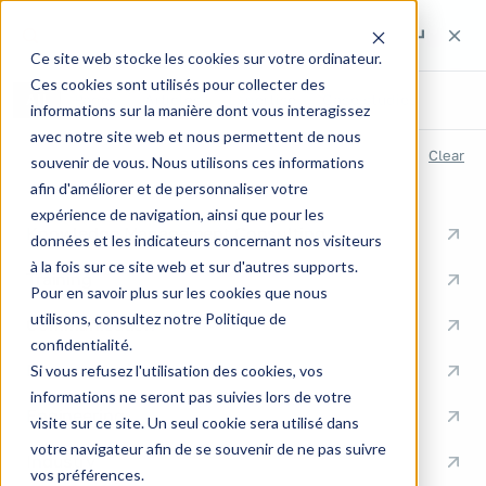
Search the site
The default template is not
Search the site
Search
available, use another one
Ce site web stocke les cookies sur votre ordinateur.
Ces cookies sont utilisés pour collecter des
😝
All
Pages
Articles
Expertise
Case studies
informations sur la manière dont vous interagissez
avec notre site web et nous permettent de nous
RECENT SEARCHES
Clear
souvenir de vous. Nous utilisons ces informations
afin d'améliorer et de personnaliser votre
QUICK LINKS
expérience de navigation, ainsi que pour les
Knowledge Management Consulting
données et les indicateurs concernant nos visiteurs
à la fois sur ce site web et sur d'autres supports.
Training
Got a
Pour en savoir plus sur les cookies que nous
utilisons, consultez notre Politique de
Communication
project?
confidentialité.
Documentation
Si vous refusez l'utilisation des cookies, vos
Want to go
informations ne seront pas suivies lors de votre
Engineering
visite sur ce site. Un seul cookie sera utilisé dans
further?
votre navigateur afin de se souvenir de ne pas suivre
Industry
vos préférences.