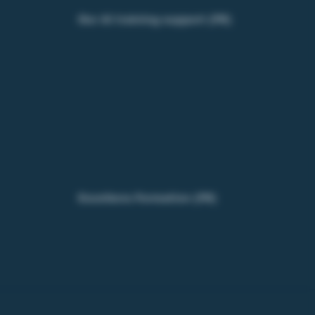
Our AI training support (FR)
Excellens Formation (FR)