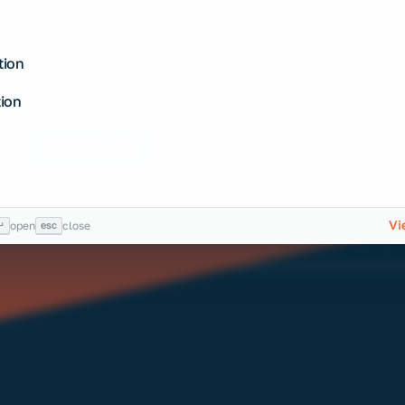
Want to go
ion
further?
ion
Contact us
Vi
↵
esc
open
close