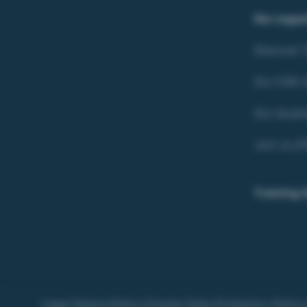
Our organ
Discover
Our CSR In
Our Quali
Join us (F
Training 
Legal Notice
Ethics Charter
Data Protection Policy