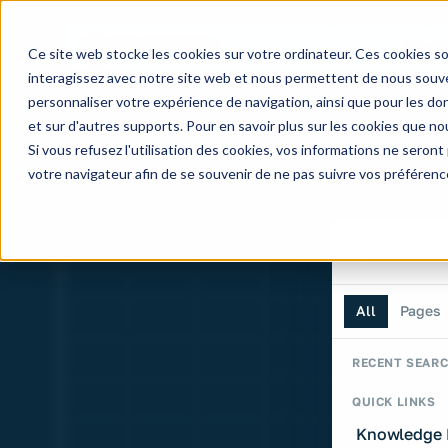
The default template is not 
Our ac
Ce site web stocke les cookies sur votre ordinateur. Ces cookies so
interagissez avec notre site web et nous permettent de nous souven
personnaliser votre expérience de navigation, ainsi que pour les don
et sur d'autres supports. Pour en savoir plus sur les cookies que nou
Si vous refusez l'utilisation des cookies, vos informations ne seront p
votre navigateur afin de se souvenir de ne pas suivre vos préférenc
Search th
Search the si
All
Pages
RECENT SEAR
QUICK LINKS
Knowledge 