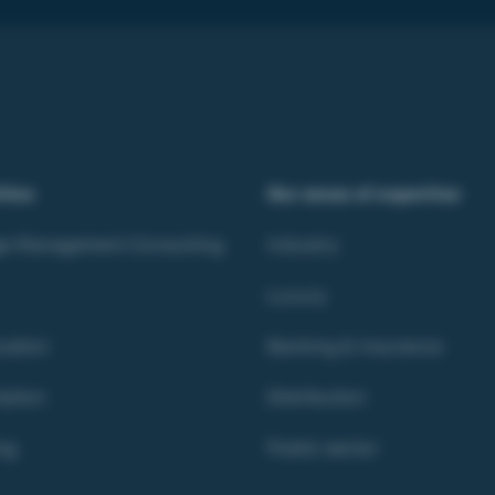
ities
Our areas of expertise
e Management Consulting
Industry
Luxury
ation
Banking & Insurance
ation
Distribution
ng
Public sector