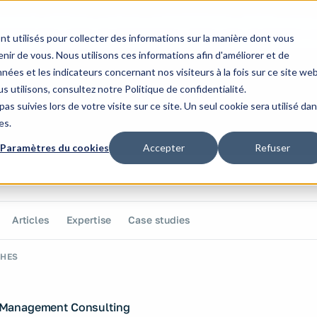
available, use another one 😝
tivities
Our areas of expertise
Our client case studies
Our o
nt utilisés pour collecter des informations sur la manière dont vous
ir de vous. Nous utilisons ces informations afin d'améliorer et de
nées et les indicateurs concernant nos visiteurs à la fois sur ce site we
s utilisons, consultez notre Politique de confidentialité.
as suivies lors de votre visite sur ce site. Un seul cookie sera utilisé da
es.
Paramètres du cookies
Accepter
Refuser
e site
te
Articles
Expertise
Case studies
Got a
CHES
project?
Management Consulting