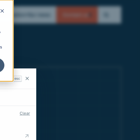
rganisation
Our news
Contact us
b
ns
esc
Search
Clear