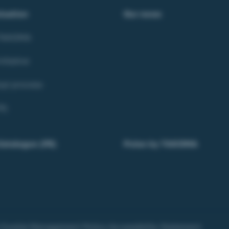
isation
Our news
 TAKOMA
itiative
opi process
R)
Catalogue (FR)
Pulse by TAKOMA
Cookie Management Policy
Accessibility Statement