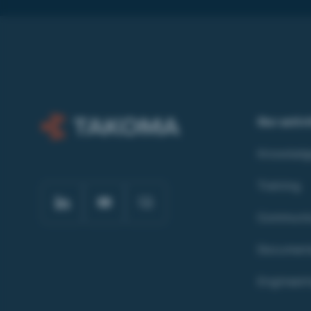
Our activ
Knowledg
Training
Communic
Document
Engineeri