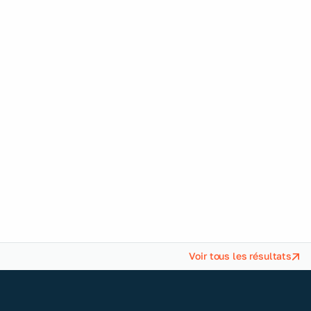
Ferréol Mayoly dans
L'Opinion : et si votre
plus grand risque
numérique n'était
pas un piratage
Voir tous les résultats
Ferréol Mayoly, Président de TAKOMA, signe
une tribune libre dans L’Opinion. Un texte direct,