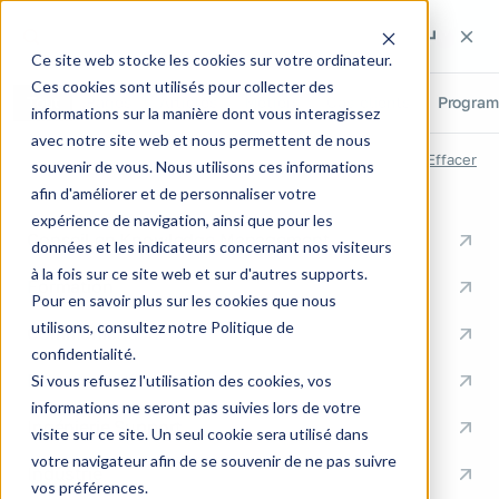
Rechercher sur le site
Rechercher sur le site
Recherch
Ce site web stocke les cookies sur votre ordinateur.
Ces cookies sont utilisés pour collecter des
Tout
Pages
Articles
Métiers
Cas clients
Progra
informations sur la manière dont vous interagissez
avec notre site web et nous permettent de nous
RECHERCHES RÉCENTES
Effacer
souvenir de vous. Nous utilisons ces informations
afin d'améliorer et de personnaliser votre
ACCÈS RAPIDES
expérience de navigation, ainsi que pour les
Conseil en Knowledge Management
données et les indicateurs concernant nos visiteurs
à la fois sur ce site web et sur d'autres supports.
Formation
Pour en savoir plus sur les cookies que nous
utilisons, consultez notre Politique de
Communication
confidentialité.
Documentation
Si vous refusez l'utilisation des cookies, vos
informations ne seront pas suivies lors de votre
Ingénierie Support
visite sur ce site. Un seul cookie sera utilisé dans
votre navigateur afin de se souvenir de ne pas suivre
Industrie
vos préférences.