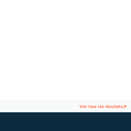
TAKOMA renouvelle
son évaluation
EcoVadis : un score
de 64/100, en
progression
Voir tous les résultats
Une exigence croissante de nos
clients