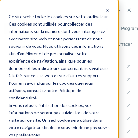
Rechercher sur le site
Rechercher sur le site
Recherch
Ce site web stocke les cookies sur votre ordinateur.
Ces cookies sont utilisés pour collecter des
Tout
Pages
Articles
Métiers
Cas clients
Progra
informations sur la manière dont vous interagissez
avec notre site web et nous permettent de nous
RECHERCHES RÉCENTES
Effacer
souvenir de vous. Nous utilisons ces informations
afin d'améliorer et de personnaliser votre
ACCÈS RAPIDES
expérience de navigation, ainsi que pour les
Conseil en Knowledge Management
données et les indicateurs concernant nos visiteurs
à la fois sur ce site web et sur d'autres supports.
Formation
Pour en savoir plus sur les cookies que nous
utilisons, consultez notre Politique de
Communication
confidentialité.
Documentation
Si vous refusez l'utilisation des cookies, vos
informations ne seront pas suivies lors de votre
Ingénierie Support
visite sur ce site. Un seul cookie sera utilisé dans
votre navigateur afin de se souvenir de ne pas suivre
Industrie
vos préférences.