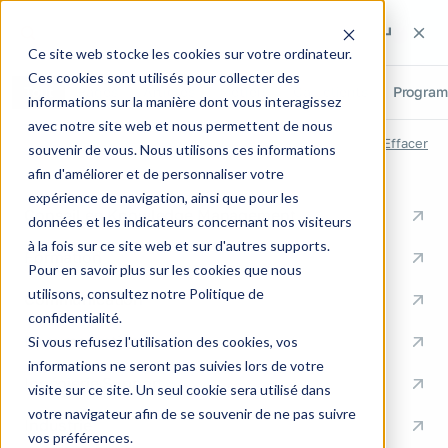
Rechercher sur le site
Rechercher sur le site
Recherch
Ce site web stocke les cookies sur votre ordinateur.
Ces cookies sont utilisés pour collecter des
Tout
Pages
Articles
Métiers
Cas clients
Progra
informations sur la manière dont vous interagissez
avec notre site web et nous permettent de nous
RECHERCHES RÉCENTES
Effacer
souvenir de vous. Nous utilisons ces informations
afin d'améliorer et de personnaliser votre
ACCÈS RAPIDES
expérience de navigation, ainsi que pour les
Conseil en Knowledge Management
données et les indicateurs concernant nos visiteurs
Management & Leadership
à la fois sur ce site web et sur d'autres supports.
Formation
Mieux se connaître pour
Pour en savoir plus sur les cookies que nous
utilisons, consultez notre Politique de
mieux manager avec le DISC
Communication
confidentialité.
Documentation
Si vous refusez l'utilisation des cookies, vos
Retour aux thématiques
informations ne seront pas suivies lors de votre
Ingénierie Support
visite sur ce site. Un seul cookie sera utilisé dans
votre navigateur afin de se souvenir de ne pas suivre
Industrie
vos préférences.