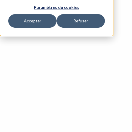
Paramètres du cookies
Objectifs
Accepter
Refuser
Mieux se connaître pour mieux manager
Optimiser sa communication managériale
Identifier les préférences comportementales de
ses collaborateurs
Adapter son management à ses collaborateurs
Public cible
Tout manager