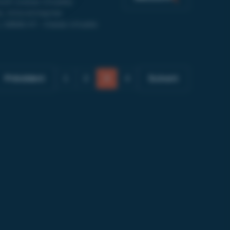
3x2h (classe virtuelle)
l, Intra-entreprise
/ 1950€ HT - Classe virtuelle
Précédent
1
2
3
4
Suivant