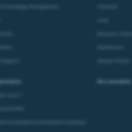
en Knowledge Management
Industrie
n
Luxe
ation
Banques, Assur
ation
Distribution
e Support
Secteur Public
anisation
Nos actualités
es-nous ?
marche RSE
rche Qualité et Certification Qualiopi