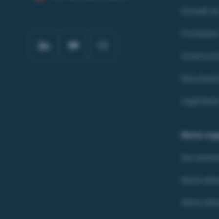
Conseil 
Formatio
Communic
Document
Ingénieri
Notre org
Qui somm
Notre dé
Notre déma