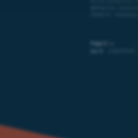
1 jour (présentiel) / 
Présentiel, Distancie
1600€ HT - Présentiel 
Page 3
18
sur 4
programmes