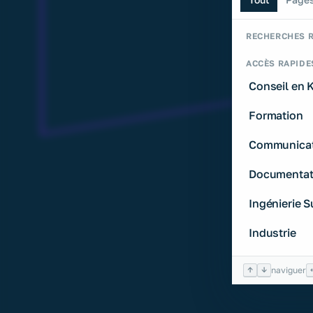
Tout
Page
RECHERCHES 
ACCÈS RAPIDE
Conseil en
Formation
Communicat
Documentat
Ingénierie 
Industrie
↑
↓
naviguer