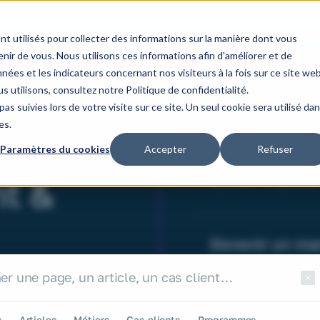
Nos domaines d'expertise
Nos cas clients
Notre organisatio
nt utilisés pour collecter des informations sur la manière dont vous
ir de vous. Nous utilisons ces informations afin d'améliorer et de
nées et les indicateurs concernant nos visiteurs à la fois sur ce site we
s utilisons, consultez notre Politique de confidentialité.
as suivies lors de votre visite sur ce site. Un seul cookie sera utilisé da
es.
Développer so
Paramètres du cookies
Accepter
Refuser
1 jour (présentiel) / 
Présentiel, Distancie
t &
1600€ HT - Présentiel 
Devenir un ma
r sur le site
2 jours (présentiel) /
Présentiel, Distancie
r le site
3200€ HT - Présentiel 