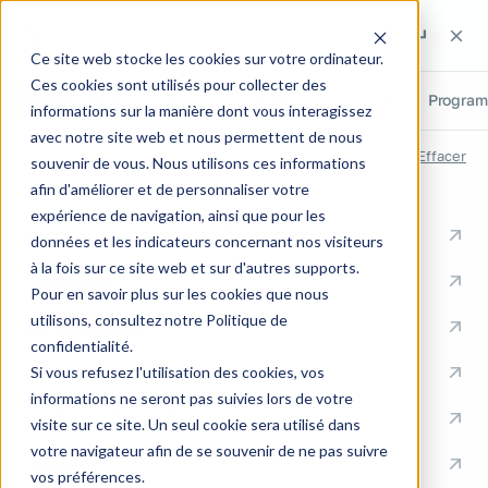
Rechercher sur le site
Rechercher sur le site
Recherch
Ce site web stocke les cookies sur votre ordinateur.
Ces cookies sont utilisés pour collecter des
Tout
Pages
Articles
Métiers
Cas clients
Progra
informations sur la manière dont vous interagissez
avec notre site web et nous permettent de nous
RECHERCHES RÉCENTES
Effacer
souvenir de vous. Nous utilisons ces informations
afin d'améliorer et de personnaliser votre
ACCÈS RAPIDES
expérience de navigation, ainsi que pour les
Conseil en Knowledge Management
données et les indicateurs concernant nos visiteurs
à la fois sur ce site web et sur d'autres supports.
Bien-être au travail
Formation
Pour en savoir plus sur les cookies que nous
Développer sa résilience
utilisons, consultez notre Politique de
Communication
confidentialité.
Retour aux thématiques
Documentation
Si vous refusez l'utilisation des cookies, vos
informations ne seront pas suivies lors de votre
Ingénierie Support
visite sur ce site. Un seul cookie sera utilisé dans
votre navigateur afin de se souvenir de ne pas suivre
Industrie
vos préférences.