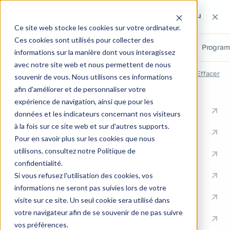
Rechercher sur le site
Rechercher sur le site
Recherch
Ce site web stocke les cookies sur votre ordinateur.
Ces cookies sont utilisés pour collecter des
Tout
Pages
Articles
Métiers
Cas clients
Progra
informations sur la manière dont vous interagissez
avec notre site web et nous permettent de nous
RECHERCHES RÉCENTES
Effacer
souvenir de vous. Nous utilisons ces informations
afin d'améliorer et de personnaliser votre
ACCÈS RAPIDES
expérience de navigation, ainsi que pour les
Conseil en Knowledge Management
données et les indicateurs concernant nos visiteurs
à la fois sur ce site web et sur d'autres supports.
Formation
Pour en savoir plus sur les cookies que nous
utilisons, consultez notre Politique de
Communication
confidentialité.
Documentation
Si vous refusez l'utilisation des cookies, vos
informations ne seront pas suivies lors de votre
Ingénierie Support
visite sur ce site. Un seul cookie sera utilisé dans
votre navigateur afin de se souvenir de ne pas suivre
Industrie
vos préférences.