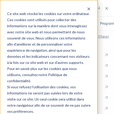
Rechercher sur le site
Rechercher sur le site
Recherch
Ce site web stocke les cookies sur votre ordinateur.
Ces cookies sont utilisés pour collecter des
Tout
Pages
Articles
Métiers
Cas clients
Progra
informations sur la manière dont vous interagissez
avec notre site web et nous permettent de nous
RECHERCHES RÉCENTES
Effacer
souvenir de vous. Nous utilisons ces informations
afin d'améliorer et de personnaliser votre
ACCÈS RAPIDES
expérience de navigation, ainsi que pour les
Conseil en Knowledge Management
données et les indicateurs concernant nos visiteurs
à la fois sur ce site web et sur d'autres supports.
Formation
Pour en savoir plus sur les cookies que nous
utilisons, consultez notre Politique de
Communication
confidentialité.
Documentation
Si vous refusez l'utilisation des cookies, vos
informations ne seront pas suivies lors de votre
Ingénierie Support
visite sur ce site. Un seul cookie sera utilisé dans
votre navigateur afin de se souvenir de ne pas suivre
Industrie
vos préférences.