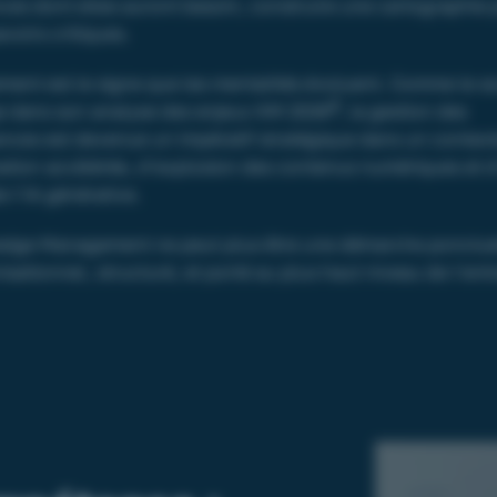
es dont elles auront besoin, construire une cartographie p
avoirs critiques.
ent est le signe que les mentalités évoluent. Comme le s
2
 dans son analyse des enjeux KM 2026
, la gestion des
nces est devenue un impératif stratégique dans un contex
ation accélérée, d’explosion des contenus numériques et d
 l’IA générative.
dge Management ne peut plus être une démarche ponctuell
isationnel, structuré, et porté au plus haut niveau de l’entr