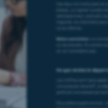
Ces deux-là s’articulent en 
blesse. Le capital humain est
démissionnent, prennent leur
majorité, ne cherchent pas à
ne se referme.
Notre conviction :
la conna
ou les brevets. Et comme tou
on ne l’entretient pas.
Ce que révèle le départ 
Les chiffres sont sans app
1
une analyse récente
, le dé
perte de connaissances taci
Plus préoccupant encore : 