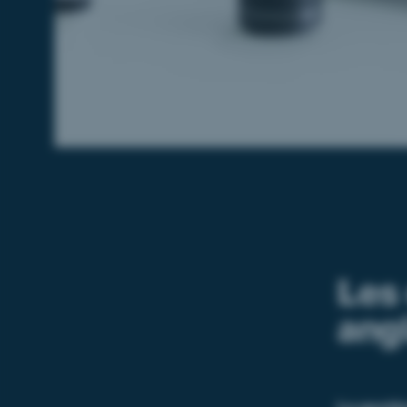
Les 
ang