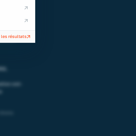
s : elles
ppement,
en silence
 les résultats
ans les
OMA
,
ation est-
e
tirons