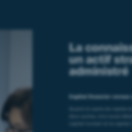
La connais
un actif st
administré
Capital financier versus
Quand on parle de capital en 
deux autres, tout aussi déte
capital humain et le capital