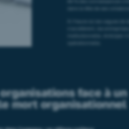
80 % des connaissances crit
dans la tête de ses collabor
À l’heure où les vagues de 
s’accélèrent, les entreprise
institutionnelle. Anticiper 
opérationnelle.
organisations face à un
le mort organisationnel