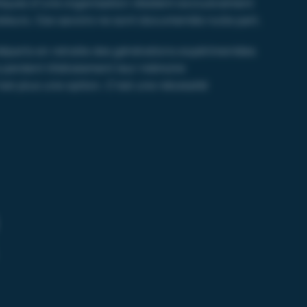
iques d’une organisation résident exclusivement
ateurs. Ces savoirs ne sont documentés nulle part.
départs en retraite des générations expérimentées
s perdent littéralement leur mémoire
n’est plus une option. C’est une nécessité