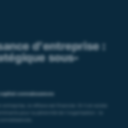
sance d’entreprise :
ratégique sous-
 capital connaissances
entreprise, le réflexe est financier. Or il en existe
rminants pour la pérennité de l’organisation : le
 connaissances.