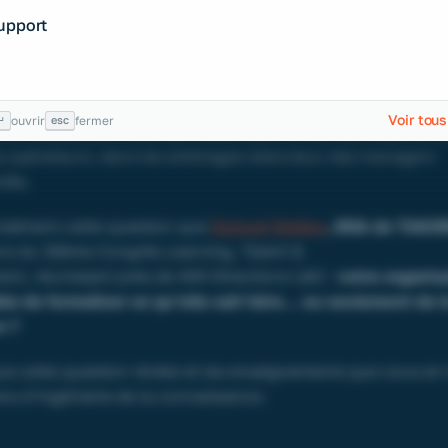
xe que rencontrent aujourd’hui de nombreuses organisation
Support
ent massivement dans la formation, les parcours de dévelo
itifs d’apprentissage et pourtant, elles laissent s’évaporer 
 le plus précieux.
Voir tous
↵
esc
ouvrir
fermer
 connaissances. Celui qui réside dans la tête des experts, d
s opérateurs, dans les arbitrages silencieux des managers
tés.
cisément cette question que
Samuel Dedieu
, DGA de TAK
ors du 32ème Congrès Learning, Talent &
nt, réunissant près de 400 Directions L&D :
votre organis
ble de formaliser ce qu’elle sait faire… ou seulement de l
e ?
ue cette question révèle et les enseignements que nous en 
ns d’ingénierie de la connaissance.