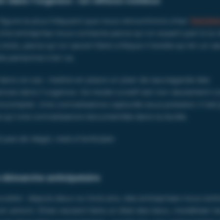
on dans l’urgence : un réflexe coûteux
 figure le plus fréquent que nous rencontrons chez
TAKOM
Une entreprise nous contacte parce qu’un expert part à la r
 mois, parce qu’un savoir-faire critique n’existe qu’en un se
te personne s’en va.
 dans ce cas : mettre en place un plan de sauvegarde des
nces dans l’urgence. Ce mode curatif est non seulement co
 incomplet. Une connaissance capturée sous pression n’est 
he qu’une connaissance documentée dans la durée.
t pas de réagir, mais d’anticiper.
 démarche anticipatoire
elle : depuis deux ou trois ans, des entreprises nous solli
en amont. Elles veulent faire un état des lieux, modéliser le