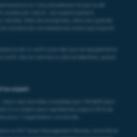
permanence et c’est précisément là que le bât
 volatile par nature : les experts partent,
 retraite. Mais les entreprises, dans leur grande
 en extraire les connaissances avant que la porte
issance est un actif aussi réel que les équipements
t actif, elle se valorise ou elle se déprécie, quand
d’un expert
el. Selon des données compilées par l’AFNOR dans
part d’un expert peut représenter jusqu’à 70 % de
tes pour l’organisation concernée.
selon le MIT Sloan Management Review, entre 60 et