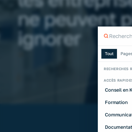
ne peuvent p
Recherche
ignorer
Rechercher su
Tout
Page
RECHERCHES 
ACCÈS RAPIDE
Conseil en
Formation
Communicat
Documentat
Former ses