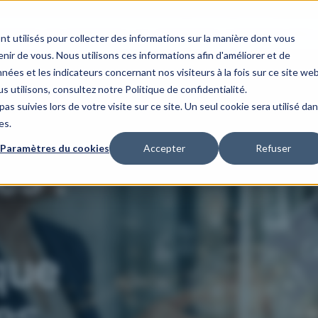
maines d'expertise
Nos cas clients
Notre organisation
Nos 
nt utilisés pour collecter des informations sur la manière dont vous
ir de vous. Nous utilisons ces informations afin d'améliorer et de
nées et les indicateurs concernant nos visiteurs à la fois sur ce site we
s utilisons, consultez notre Politique de confidentialité.
as suivies lors de votre visite sur ce site. Un seul cookie sera utilisé da
es.
Paramètres du cookies
Accepter
Refuser
s :
que
es