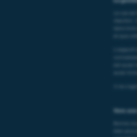
La gesti
Le cas de
réaction. 
dans trois
et que cet
L’objectif
connaissa
est aussi
aussi ric
Il ne s’agi
Vers une
Bonne nouv
bien plus 