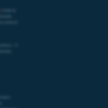
A
reste la
etraite
ul endroit
ûteux – il
jamais
citent
s