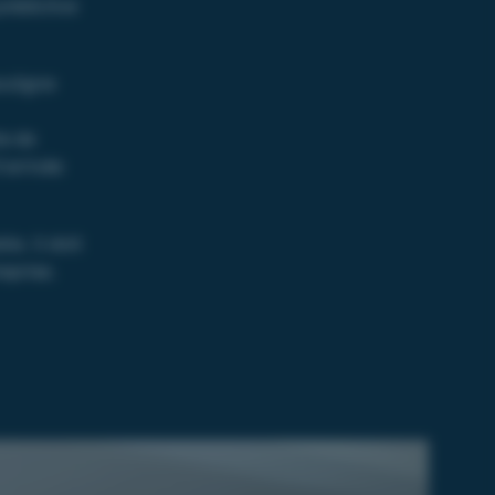
rédictive
ouligne
te de
’arrivée
e. Il doit
eprise.