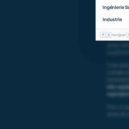
le parado
Ingénierie 
investiss
les dispos
Industrie
leur actif
↑
↓
naviguer
Le capital
gestes de
expérimen
C’est pré
a posée l
Developme
elle capa
reproduir
Voici ce q
après 25 a