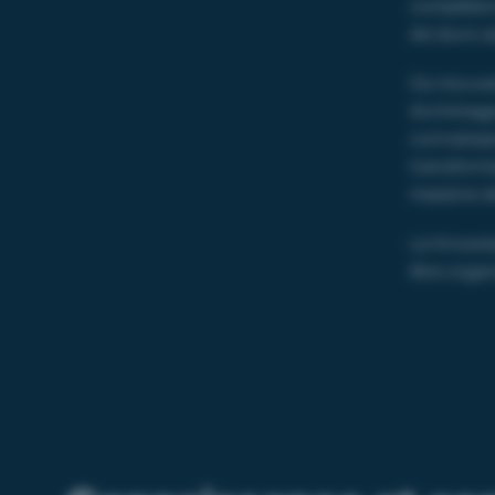
compétenc
de leurs s
Ce mouvem
Archimage
connaissa
transform
massive de
Le Knowle
être organ