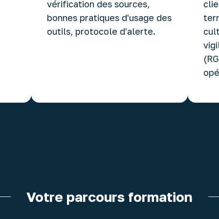
vérification des sources,
cli
bonnes pratiques d'usage des
ter
outils, protocole d'alerte.
cul
vig
(RG
opé
Votre parcours formation