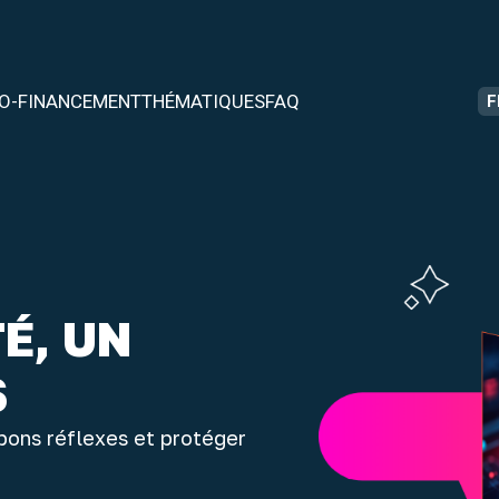
O-FINANCEMENT
THÉMATIQUES
FAQ
F
É, UN
S
bons réflexes et protéger