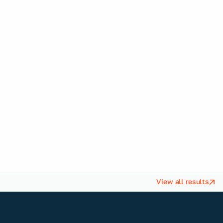
Engineering
Reinforcing the performance of your support
activities.
View all results