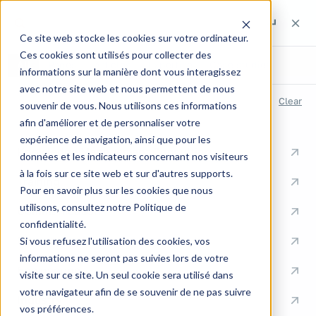
Search the site
Search the site
Search
Ce site web stocke les cookies sur votre ordinateur.
Ces cookies sont utilisés pour collecter des
All
Pages
Articles
Expertise
Case studies
informations sur la manière dont vous interagissez
avec notre site web et nous permettent de nous
RECENT SEARCHES
Clear
souvenir de vous. Nous utilisons ces informations
afin d'améliorer et de personnaliser votre
QUICK LINKS
expérience de navigation, ainsi que pour les
Knowledge Management Consulting
données et les indicateurs concernant nos visiteurs
à la fois sur ce site web et sur d'autres supports.
Training
Pour en savoir plus sur les cookies que nous
utilisons, consultez notre Politique de
Communication
confidentialité.
Documentation
Si vous refusez l'utilisation des cookies, vos
informations ne seront pas suivies lors de votre
Engineering
visite sur ce site. Un seul cookie sera utilisé dans
votre navigateur afin de se souvenir de ne pas suivre
Industry
vos préférences.