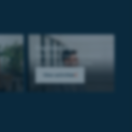
Engineering
Reinforcing the performance
of your support activities.
View activities