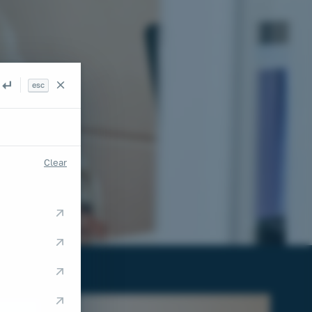
esc
Search
Clear