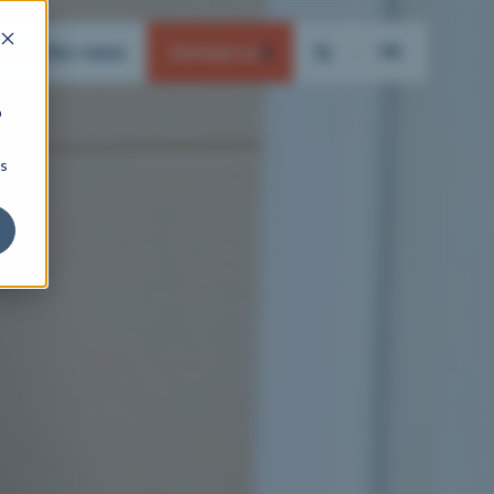
ation
Our news
Contact us
FR
b
ns