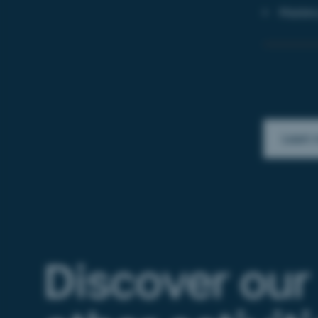
Master
Learn 
Discover our