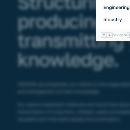
Structuring,
Engineering
producing a
Industry
transmitting
↑
↓
navigate
knowledge.
TAKOMA accompanies our clients in the organisati
and management of their knowledge.
Our teams implement methods and tools that allo
transmission of long-term, reliable, easily accessib
reusable and internationalised documentation.