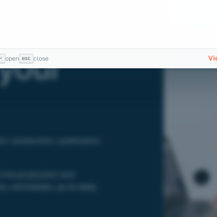
nd
 your
Vi
↵
esc
open
close
on, production, publication
w the production and
le, centralised, up-to-date,