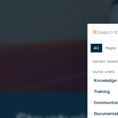
Search th
Search the si
All
Pages
RECENT SEAR
QUICK LINKS
Knowledge 
Training
Communicat
Documentat