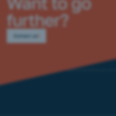
Want to go
further?
Contact us