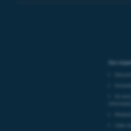
Our expe
Docume
Knowle
An excl
informati
Modular
User-ce