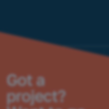
Got a
project?