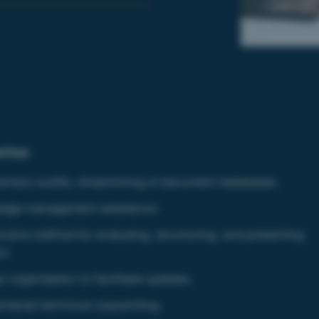
rtise:
ntary audits, streamlining of document databases.
dge management assistance.
usive method for analysing, structuring, and presenting
on.
 organisation to facilitate updates.
ntered technical copywriting.