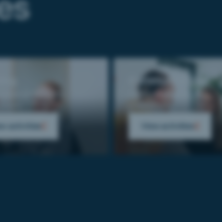
ies
ning
Communication
eeds analysis to
From consulting to
yment.
production.
w activities
View activities