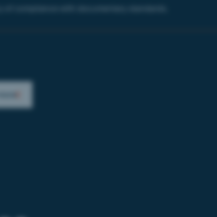
y of compliance with documentary standards.
more