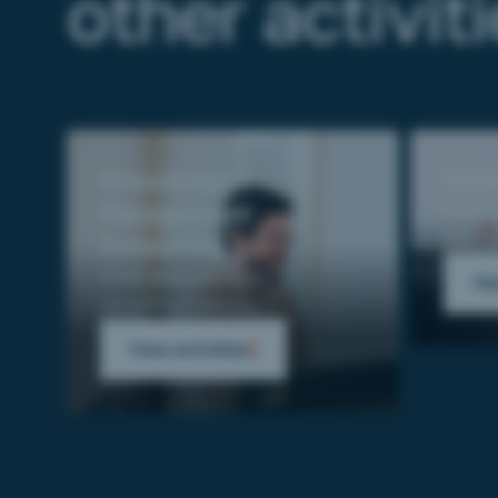
other activit
Knowledge
Trai
Management
From n
deplo
Consulting
From diagnostics to
Vie
recommendations.
View activities