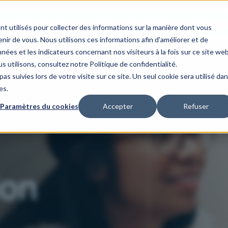
s
Our areas of expertise
Our client case studies
Our organis
nt utilisés pour collecter des informations sur la manière dont vous
ir de vous. Nous utilisons ces informations afin d'améliorer et de
nées et les indicateurs concernant nos visiteurs à la fois sur ce site we
s utilisons, consultez notre Politique de confidentialité.
as suivies lors de votre visite sur ce site. Un seul cookie sera utilisé da
es.
Paramètres du cookies
Accepter
Refuser
ion